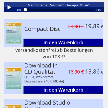
®
Medizinische Resonanz Therapie Musik
0:00
0:00
®
Medizinische Resonanz Therapie Musik
Play /
19,89
23,40 €
€
Compact Disc
in den Warenkorb
versandkostenfrei ab Bestellungen
von 108 €!
pause
Download in
13,86
CD Qualität
16,30 €
€
(16 Bit, wav-format,
Dateigrösse 740.0 MByte)
in den Warenkorb
Download Studio